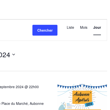
Navigation
de
Liste
Mois
Jour
Chercher
vues
Évènemen
2024
nez
septembre 2024 @ 22h00
e
Place du Marché, Aubonne