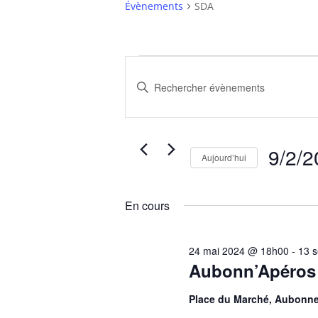
Évènements
SDA
Évènements
Recherche
for
et
Saisir
2
navigation
mot-
clé.
septembre
de
Rechercher
2024
vues
Évènements
9/2/
Évènements
Aujourd’hui
par
Sélection
mot-
une
clé.
En cours
date.
24 mai 2024 @ 18h00
-
13 
Aubonn’Apéros
Place du Marché, Aubonn