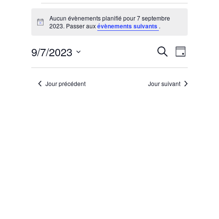
Évènements
for
Aucun évènements planifié pour 7 septembre
Notice
2023. Passer aux
évènements suivants
.
7
septembre
Recherche
Navigat
9/7/2023
Recherche
Jour
2023
de
et
Sélectionnez
vues
navigation
une
Évènem
Jour précédent
Jour suivant
de
date.
vues
Évènemen