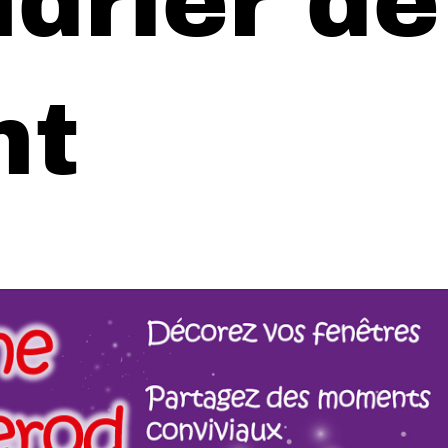
drier de
nt