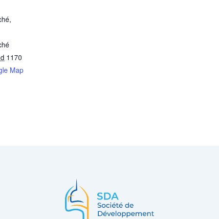
ché,
ché
ud
1170
gle Map