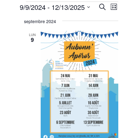
Évènements
Recherche
Navigat
9/9/2024
 - 
12/13/2025
Recherche
Liste
de
et
Sélectionnez
vues
navigation
septembre 2024
une
Évènem
de
date.
LUN
vues
9
Évènemen